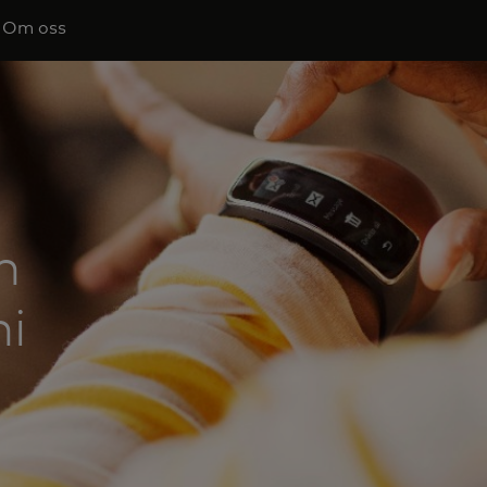
Om oss
m
i