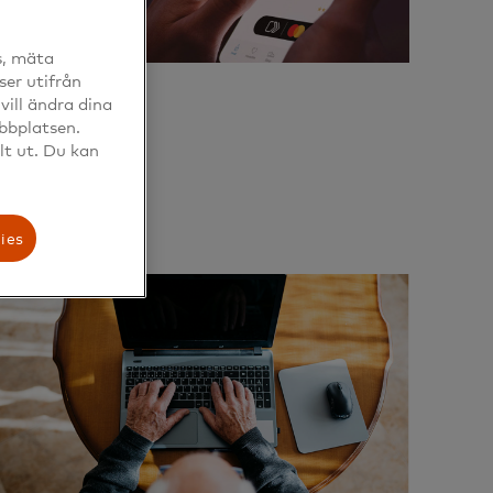
s, mäta
ser utifrån
ill ändra dina
Click To Pay
ebbplatsen.
lt ut. Du kan
Läs mer
ies