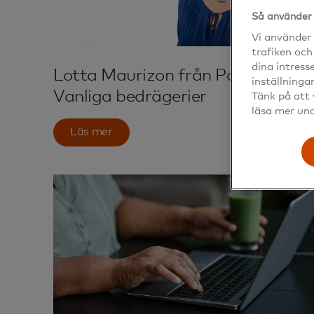
Så använder 
Vi använder 
trafiken och
dina intress
Lotta Maurizon från Polisen –
inställninga
Vanliga bedrägerier
Tänk på att 
läsa mer un
Läs mer