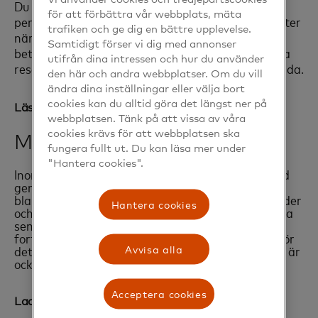
Du kan använda ditt betalkort för att resa som
för att förbättra vår webbplats, mäta
pensionär, så att du köper rabatterade enkelbiljetter
trafiken och ge dig en bättre upplevelse.
när du blippar det. Du behöver dock ställa in
Samtidigt förser vi dig med annonser
betalkortet för rabatterat pris dagen innan du ska
utifrån dina intressen och hur du använder
resa. En guide för det hittar du på SLs egna hemsida.
den här och andra webbplatser. Om du vill
ändra dina inställningar eller välja bort
cookies kan du alltid göra det längst ner på
Läs mer här‎
webbplatsen. Tänk på att vissa av våra
cookies krävs för att webbplatsen ska
Mastercard
fungera fullt ut. Du kan läsa mer under
"Hantera cookies".
Inom ramen för Betalningshjälpen har Mastercard
genomfört en ny och rikstäckande undersökning
bland Sveriges seniorer som kartlagt deras attityder
Hantera cookies
och åsikter om digitala betalningslösningar. Många
seniorer är idag digitala men en stor del känner
fortfarande en oro och upplever att de står utanför
Avvisa alla
det digitala betalsamhället. Viktigt för seniorerna är
också att samhället engagerar sig mer i frågan.
Acceptera cookies
opens in a new tab
Ladda ner hela rapporten här‎