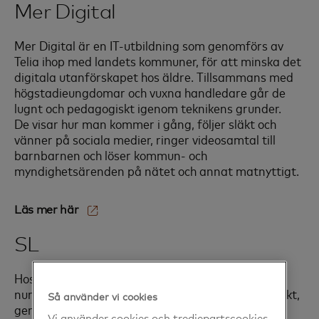
Mer Digital
Mer Digital är en IT-utbildning som genomförs av
Telia ihop med landets kommuner, för att minska det
digitala utanförskapet hos äldre. Tillsammans med
högstadieungdomar och vuxna handledare går de
lugnt och pedagogiskt igenom teknikens grunder.
De visar hur man kommer i gång, följer släkt och
vänner på sociala medier, ringer videosamtal till
barnbarnen och löser kommun- och
myndighetsärenden på nätet och annat matnyttigt.
Läs mer här‎
SL
Hos SL och andra aktörer i lokaltrafiken kan du
numera använda ditt betalkort för att betala direkt,
Så använder vi cookies
genom att blippa det.
Vi använder cookies och tredjepartscookies