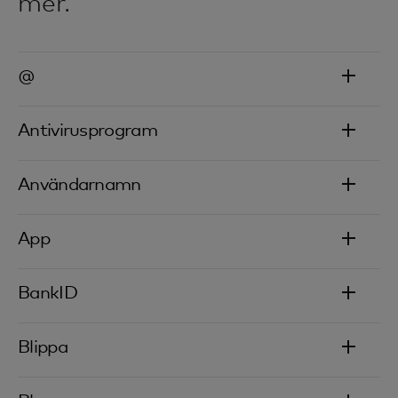
mer.
@
Antivirusprogram
Användarnamn
App
BankID
Blippa