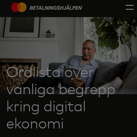
Ordlista över
vanliga begrepp
kring digital
ekonomi