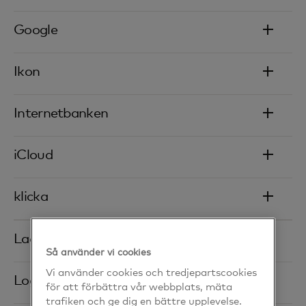
Google
Ikon
Internetbanken‎
iCloud‎
klicka
Ladda ner‎
Så använder vi cookies
Vi använder cookies och tredjepartscookies
Logga in
för att förbättra vår webbplats, mäta
trafiken och ge dig en bättre upplevelse.