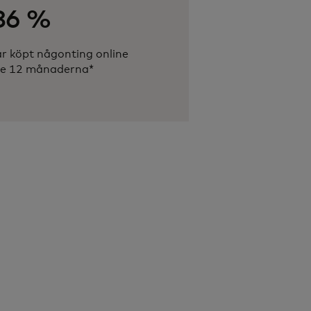
86 %
ar köpt någonting online
te 12 månaderna*