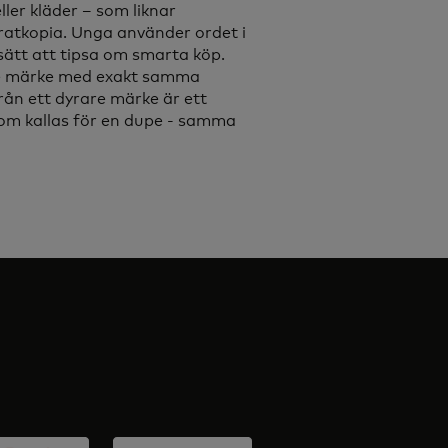
ller kläder – som liknar
iratkopia. Unga använder ordet i
sätt att tipsa om smarta köp.
are märke med exakt samma
ån ett dyrare märke är ett
om kallas för en dupe - samma