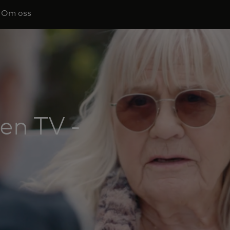
Om oss
en TV -