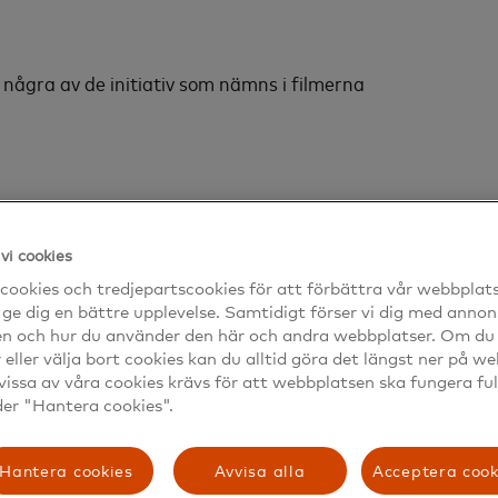
några av de initiativ som nämns i filmerna
 som innehåller handledning, filmer och annat material so
 motbedrägerier.
vi cookies
 samarbete med PRO, SPF Seniorerna och Brottsofferjouren
cookies och tredjepartscookies för att förbättra vår webbplat
 ge dig en bättre upplevelse. Samtidigt förser vi dig med annon
en och hur du använder den här och andra webbplatser. Om du v
r eller välja bort cookies kan du alltid göra det längst ner på w
vissa av våra cookies krävs för att webbplatsen ska fungera ful
der "Hantera cookies".
s av Telia ihop med landets kommuner, för att minska det 
Hantera cookies
Avvisa alla
Acceptera cook
 går de lugnt och pedagogiskt igenom teknikens grunder