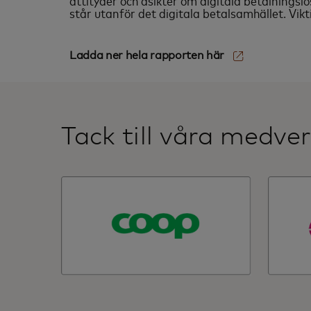
attityder och åsikter om digitala betalningsl
står utanför det digitala betalsamhället. Vik
opens in a new tab
Ladda ner hela rapporten här‎
Tack till våra medve