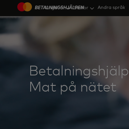
Andra språk
Ungdom
Senior
Betalningshjälp
Mat på nätet