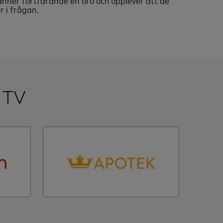
känner fortfarande en oro och upplever att de
r i frågan.
 TV