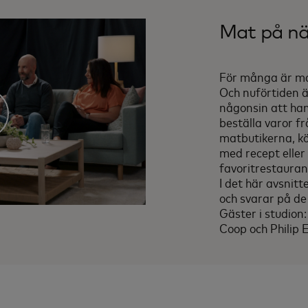
Mat på nä
För många är ma
Och nuförtiden ä
någonsin att han
beställa varor fr
matbutikerna, k
med recept eller
favoritrestaurang
I det här avsnitt
och svarar på de
Gäster i studion
Coop och Philip 