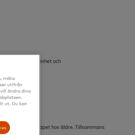
m ger ökad medvetenhet och
.
s, mäta
ser utifrån
ill ändra dina
ebbplatsen.
lt ut. Du kan
digitala utanförskapet hos äldre. Tillsammans
ies
.