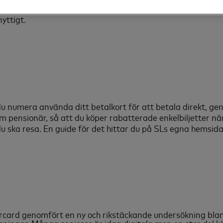
 och vänner på sociala medier, ringer videosamtal till bar
yttigt.
du numera använda ditt betalkort för att betala direkt, ge
m pensionär, så att du köper rabatterade enkelbiljetter när
u ska resa. En guide för det hittar du på SLs egna hemsida
card genomfört en ny och rikstäckande undersökning blan