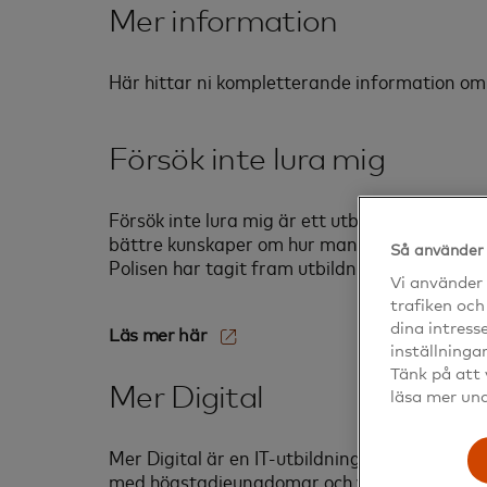
Mer information
Här hittar ni kompletterande information om 
Försök inte lura mig
Försök inte lura mig är ett utbildningspaket
bättre kunskaper om hur man kan skydda sig
Så använder 
Polisen har tagit fram utbildningspaketet i
Vi använder 
trafiken och
dina intress
Läs mer här‎
inställninga
Tänk på att 
Mer Digital
läsa mer un
Mer Digital är en IT-utbildning som genomför
med högstadieungdomar och vuxna handledare