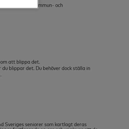
nbarnen och löser kommun- och
nom att blippa det.
 du blippar det. Du behöver dock ställa in
.
d Sveriges seniorer som kartlagt deras