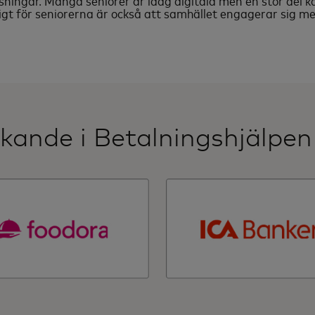
ösningar. Många seniorer är idag digitala men en stor del 
tigt för seniorerna är också att samhället engagerar sig me
rkande i Betalningshjälpen