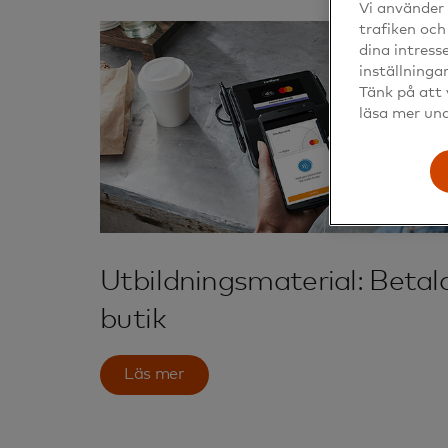
Vi använder 
trafiken och
dina intress
inställninga
Tänk på att 
läsa mer un
Utbildningsmaterial: Betala
butik
Läs mer