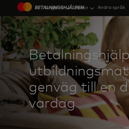
Andra språk
Ungdom
Senior
Betalningshjäl
utbildningsmate
genväg till en d
vardag