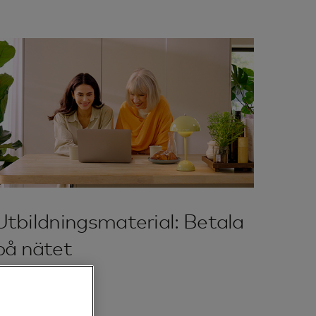
Utbildningsmaterial: Betala
på nätet
Läs mer