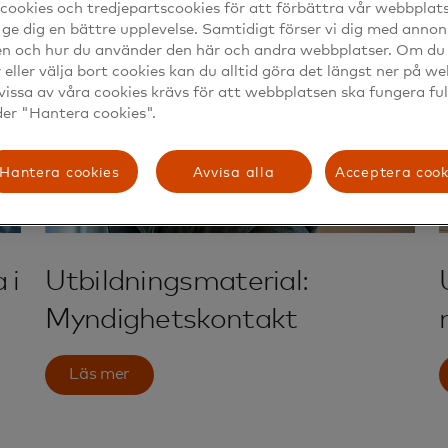
cookies och tredjepartscookies för att förbättra vår webbplat
 ge dig en bättre upplevelse. Samtidigt förser vi dig med annon
en och hur du använder den här och andra webbplatser. Om du v
r eller välja bort cookies kan du alltid göra det längst ner på w
vissa av våra cookies krävs för att webbplatsen ska fungera ful
der "Hantera cookies".
Hantera cookies
Avvisa alla
Acceptera cook
 i
Utbildningsmaterial:
Myndighetskontakt
Läs mer