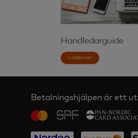
Handledarguide
Ladda ner
Betalningshjälpen är ett utb