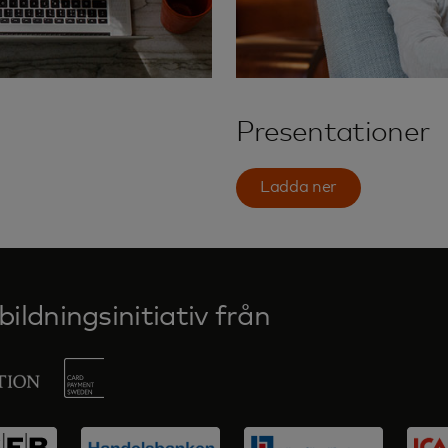
Presentationer
Ladda ner
ildningsinitiativ från