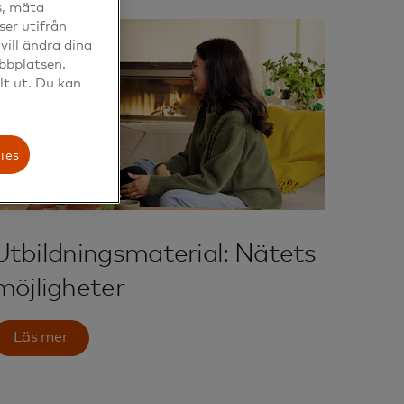
s, mäta
ser utifrån
ill ändra dina
ebbplatsen.
lt ut. Du kan
ies
Utbildningsmaterial: Nätets
möjligheter
Läs mer