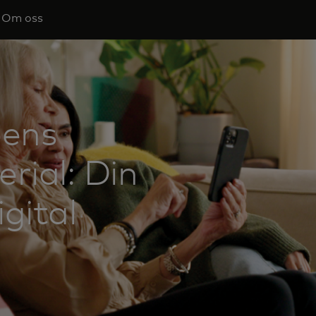
Om oss
pens
rial: Din
igital