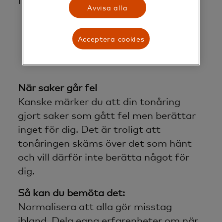
faktiskt lyssnar på dig.
Avvisa alla
Acceptera cookies
När saker går fel
Kanske märker du att din tonåring
gjort saker som gått fel men berättar
inget för dig. Det är troligt att
tonåringen skäms över det som hänt
och vill därför inte berätta något för
dig.
Så kan du bemöta det:
Normalisera att alla gör misstag
ibland. Dela egna erfarenheter om när