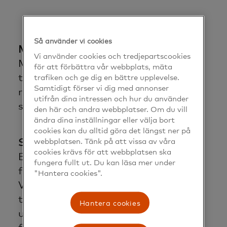
Så använder vi cookies
Motstånd mot regler
Vi använder cookies och tredjepartscookies
Många vill bestämma själva och en del
för att förbättra vår webbplats, mäta
trafiken och ge dig en bättre upplevelse.
tycker inte längre att de behöver följa
Samtidigt förser vi dig med annonser
regler och andra ifrågasätter allt du
utifrån dina intressen och hur du använder
säger.
den här och andra webbplatser. Om du vill
ändra dina inställningar eller välja bort
cookies kan du alltid göra det längst ner på
webbplatsen. Tänk på att vissa av våra
Så kan du bemöta det:
cookies krävs för att webbplatsen ska
Bygg förtroende i stället för att
fungera fullt ut. Du kan läsa mer under
försöka kontrollera ditt barn.
"Hantera cookies".
Visa nyfikenhet – ställ frågor: ”Hur
tänker du kring det här? och lyssna
Hantera cookies
uppmärksamt så ökar chansen att de